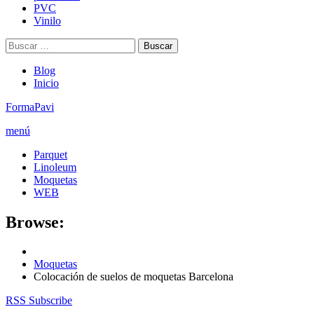
PVC
Vinilo
Buscar:
Blog
Inicio
FormaPavi
menú
Parquet
Linoleum
Moquetas
WEB
Browse:
Moquetas
Colocación de suelos de moquetas Barcelona
RSS Subscribe