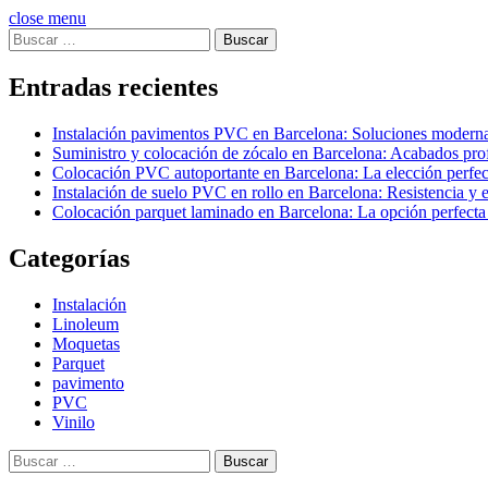
close menu
Buscar:
Entradas recientes
Instalación pavimentos PVC en Barcelona: Soluciones modernas
Suministro y colocación de zócalo en Barcelona: Acabados prof
Colocación PVC autoportante en Barcelona: La elección perfect
Instalación de suelo PVC en rollo en Barcelona: Resistencia y es
Colocación parquet laminado en Barcelona: La opción perfecta 
Categorías
Instalación
Linoleum
Moquetas
Parquet
pavimento
PVC
Vinilo
Buscar: