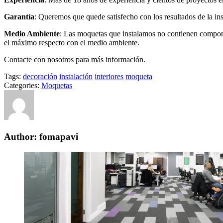
Garantía
: Queremos que quede satisfecho con los resultados de la i
Medio Ambiente
: Las moquetas que instalamos no contienen compone
el máximo respecto con el medio ambiente.
Contacte con nosotros para más información.
Tags:
decoración
instalación
interiores
moqueta
Categories:
Moquetas
Author: fomapavi
Navegación
de
entradas