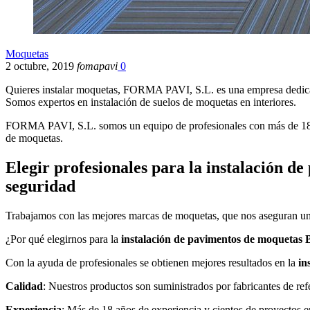
Moquetas
2 octubre, 2019
fomapavi
0
Quieres instalar moquetas, FORMA PAVI, S.L. es una empresa dedic
Somos expertos en instalación de suelos de moquetas en interiores.
FORMA PAVI, S.L. somos un equipo de profesionales con más de 18 a
de moquetas.
Elegir profesionales para la instalación d
seguridad
Trabajamos con las mejores marcas de moquetas, que nos aseguran una c
¿Por qué elegirnos para la
instalación de pavimentos de moquetas
Con la ayuda de profesionales se obtienen mejores resultados en la
in
Calidad
: Nuestros productos son suministrados por fabricantes de re
Experiencia
: Más de 18 años de experiencia y cientos de proyectos 