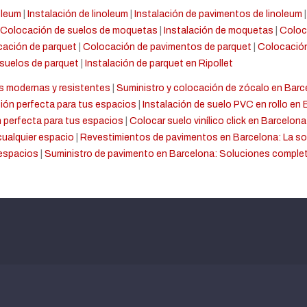
oleum
|
Instalación de linoleum
|
Instalación de pavimentos de linoleum
Colocación de suelos de moquetas
|
Instalación de moquetas
|
Coloc
ación de parquet
|
Colocación de pavimentos de parquet
|
Colocación
 suelos de parquet
|
Instalación de parquet en Ripollet
s modernas y resistentes
|
Suministro y colocación de zócalo en Bar
ión perfecta para tus espacios
|
Instalación de suelo PVC en rollo en 
 perfecta para tus espacios
|
Colocar suelo vinílico click en Barcelona
cualquier espacio
|
Revestimientos de pavimentos en Barcelona: La sol
 espacios
|
Suministro de pavimento en Barcelona: Soluciones comple