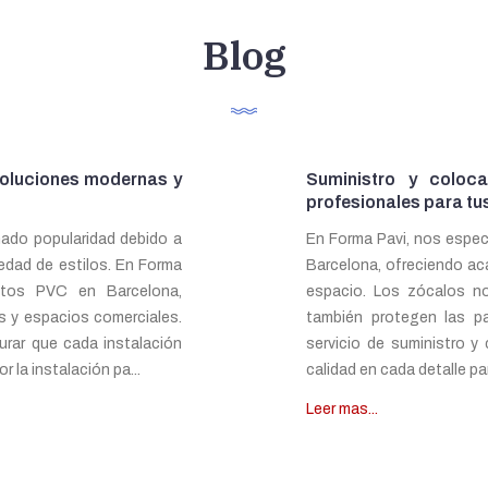
Blog
Soluciones modernas y
Suministro y coloc
profesionales para tu
ado popularidad debido a
En Forma Pavi, nos espec
iedad de estilos. En Forma
Barcelona, ofreciendo ac
ntos PVC en Barcelona,
espacio. Los zócalos no
s y espacios comerciales.
también protegen las pa
urar que cada instalación
servicio de suministro 
 la instalación pa...
calidad en cada detalle pa
Leer mas...