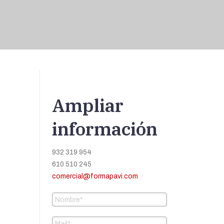
Ampliar
información
932 319 954
610 510 245
comercial@formapavi.com