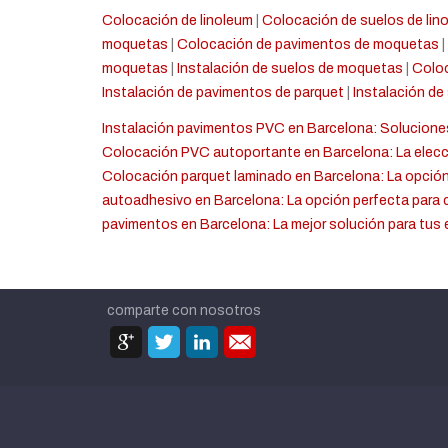
Colocación de linoleum
|
Colocación de suelos de lin
moquetas
|
Colocación de pavimentos de moquetas
|
moquetas
|
Instalación de suelos de moquetas
|
Coloc
Instalación de pavimentos de parquet
|
Instalación de
Instalación pavimentos PVC en Barcelona: Solucione
Colocación PVC autoportante en Barcelona: La elecc
Colocación parquet laminado en Barcelona: La opción
autoadhesivo en Barcelona: La opción perfecta para 
pavimentos en Barcelona: La mejor solución para tus
comparte con nosotros