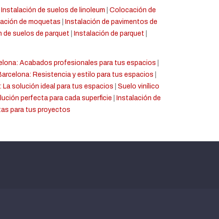
|
Instalación de suelos de linoleum
|
Colocación de
ación de moquetas
|
Instalación de pavimentos de
 de suelos de parquet
|
Instalación de parquet
|
celona: Acabados profesionales para tus espacios
|
Barcelona: Resistencia y estilo para tus espacios
|
: La solución ideal para tus espacios
|
Suelo vinílico
ución perfecta para cada superficie
|
Instalación de
tas para tus proyectos