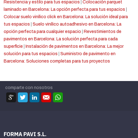
Resistencia y estilo para tus espacios
|
Colocación parquet
laminado en Barcelona: La opción perfecta para tus espacios
|
Colocar suelo vinílico click en Barcelona: La solución ideal para
tus espacios
|
Suelo vinílico autoadhesivo en Barcelona: La
opción perfecta para cualquier espacio
|
Revestimientos de
pavimentos en Barcelona: La solución perfecta para cada
superficie
|
Instalación de pavimentos en Barcelona: La mejor
solución para tus espacios
|
Suministro de pavimento en
Barcelona: Soluciones completas para tus proyectos
comparte con nosotros
FORMA PAVI S.L.