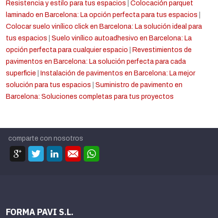
Resistencia y estilo para tus espacios
|
Colocación parquet
laminado en Barcelona: La opción perfecta para tus espacios
|
Colocar suelo vinílico click en Barcelona: La solución ideal para
tus espacios
|
Suelo vinílico autoadhesivo en Barcelona: La
opción perfecta para cualquier espacio
|
Revestimientos de
pavimentos en Barcelona: La solución perfecta para cada
superficie
|
Instalación de pavimentos en Barcelona: La mejor
solución para tus espacios
|
Suministro de pavimento en
Barcelona: Soluciones completas para tus proyectos
comparte con nosotros
FORMA PAVI S.L.