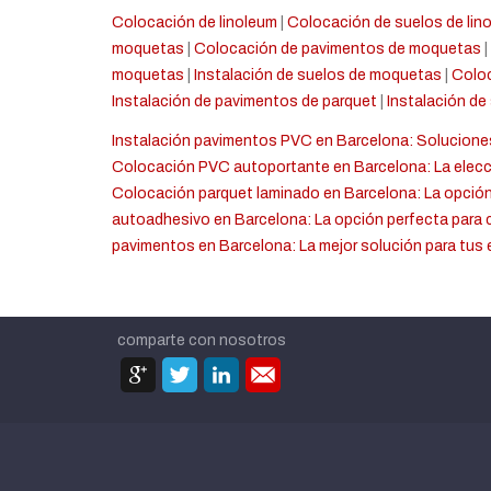
Colocación de linoleum
|
Colocación de suelos de lin
moquetas
|
Colocación de pavimentos de moquetas
|
moquetas
|
Instalación de suelos de moquetas
|
Coloc
Instalación de pavimentos de parquet
|
Instalación de
Instalación pavimentos PVC en Barcelona: Solucione
Colocación PVC autoportante en Barcelona: La elecc
Colocación parquet laminado en Barcelona: La opción
autoadhesivo en Barcelona: La opción perfecta para 
pavimentos en Barcelona: La mejor solución para tus
comparte con nosotros