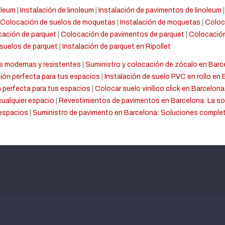
oleum
|
Instalación de linoleum
|
Instalación de pavimentos de linoleum
Colocación de suelos de moquetas
|
Instalación de moquetas
|
Coloc
ación de parquet
|
Colocación de pavimentos de parquet
|
Colocación
 suelos de parquet
|
Instalación de parquet en Ripollet
s modernas y resistentes
|
Suministro y colocación de zócalo en Bar
ión perfecta para tus espacios
|
Instalación de suelo PVC en rollo en 
 perfecta para tus espacios
|
Colocar suelo vinílico click en Barcelona
cualquier espacio
|
Revestimientos de pavimentos en Barcelona: La sol
 espacios
|
Suministro de pavimento en Barcelona: Soluciones comple