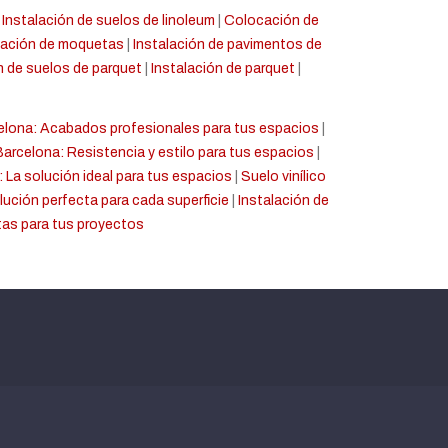
|
Instalación de suelos de linoleum
|
Colocación de
ación de moquetas
|
Instalación de pavimentos de
 de suelos de parquet
|
Instalación de parquet
|
celona: Acabados profesionales para tus espacios
|
Barcelona: Resistencia y estilo para tus espacios
|
: La solución ideal para tus espacios
|
Suelo vinílico
ución perfecta para cada superficie
|
Instalación de
tas para tus proyectos