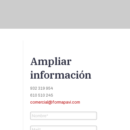
Ampliar
información
932 319 954
610 510 245
comercial@formapavi.com