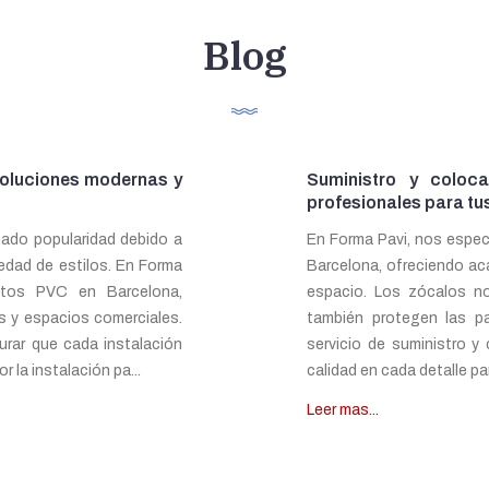
Blog
Soluciones modernas y
Suministro y coloc
profesionales para tu
ado popularidad debido a
En Forma Pavi, nos espec
iedad de estilos. En Forma
Barcelona, ofreciendo ac
ntos PVC en Barcelona,
espacio. Los zócalos no
s y espacios comerciales.
también protegen las pa
urar que cada instalación
servicio de suministro 
 la instalación pa...
calidad en cada detalle pa
Leer mas...