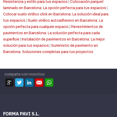
Resistencia y estilo para tus espacios
|
Colocación parquet
laminado en Barcelona: La opción perfecta para tus espacios
|
Colocar suelo vinílico click en Barcelona: La solución ideal para
tus espacios
|
Suelo vinílico autoadhesivo en Barcelona: La
opción perfecta para cualquier espacio
|
Revestimientos de
pavimentos en Barcelona: La solución perfecta para cada
superficie
|
Instalación de pavimentos en Barcelona: La mejor
solución para tus espacios
|
Suministro de pavimento en
Barcelona: Soluciones completas para tus proyectos
comparte con nosotros
FORMA PAVI S.L.