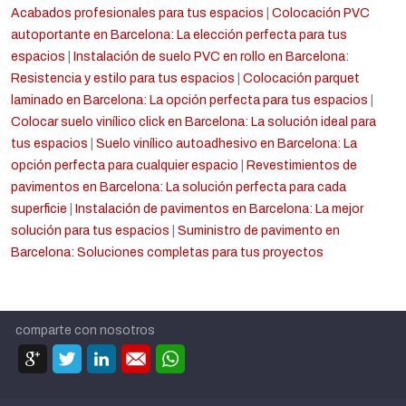
Acabados profesionales para tus espacios
|
Colocación PVC
autoportante en Barcelona: La elección perfecta para tus
espacios
|
Instalación de suelo PVC en rollo en Barcelona:
Resistencia y estilo para tus espacios
|
Colocación parquet
laminado en Barcelona: La opción perfecta para tus espacios
|
Colocar suelo vinílico click en Barcelona: La solución ideal para
tus espacios
|
Suelo vinílico autoadhesivo en Barcelona: La
opción perfecta para cualquier espacio
|
Revestimientos de
pavimentos en Barcelona: La solución perfecta para cada
superficie
|
Instalación de pavimentos en Barcelona: La mejor
solución para tus espacios
|
Suministro de pavimento en
Barcelona: Soluciones completas para tus proyectos
comparte con nosotros