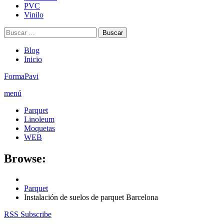
PVC
Vinilo
Buscar:
Blog
Inicio
FormaPavi
menú
Parquet
Linoleum
Moquetas
WEB
Browse:
Parquet
Instalación de suelos de parquet Barcelona
RSS Subscribe