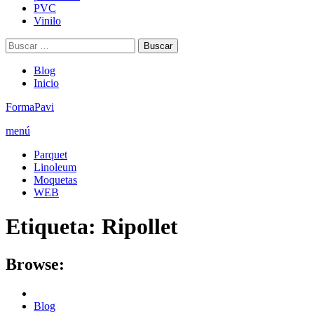
PVC
Vinilo
Buscar:
Blog
Inicio
FormaPavi
menú
Parquet
Linoleum
Moquetas
WEB
Etiqueta:
Ripollet
Browse:
Blog